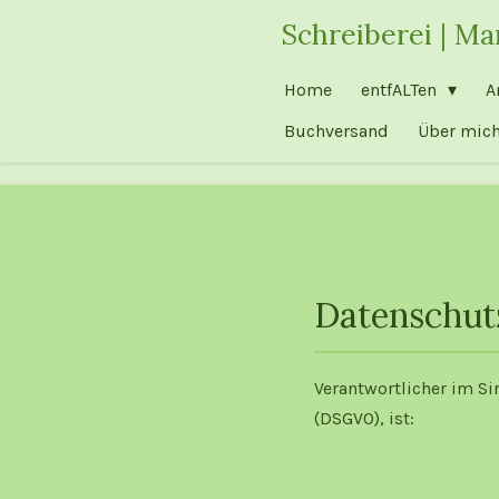
Zum
Schreiberei | M
Hauptinhalt
springen
Home
entfALTen
A
Buchversand
Über mic
Datenschut
Verantwortlicher im S
(DSGVO), ist: